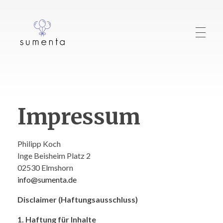
sumenta
Just another WordPress site
Home
Impressum
HOCHZEIT
Philipp Koch
Inge Beisheim Platz 2
GEBURTSTAG
02530 Elmshorn
info@sumenta.de
Disclaimer (Haftungsausschluss)
PARTY
1. Haftung für Inhalte