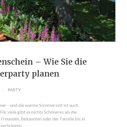
nschein – Wie Sie die
erparty planen
PARTY
mmer – und die warme Sommerzeit ist auch
Für viele gibt es nichts Schöneres als die
Freunden, Bekannten oder der Familie bis in
 verbringen.