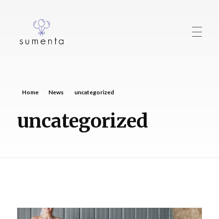
sumenta
Just another WordPress site
Home
Home
News
uncategorized
uncategorized
HOCHZEIT
GEBURTSTAG
PARTY